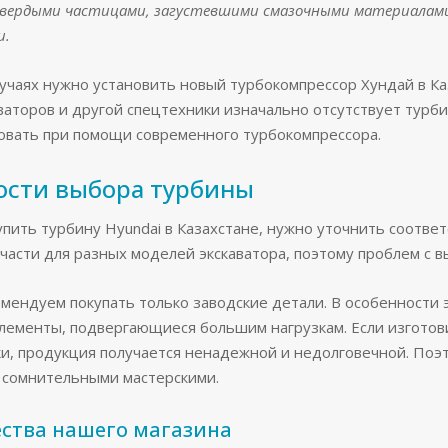
ердыми частицами, загустевшими смазочными материалами 
и.
учаях нужно установить новый турбокомпрессор Хундай в Ка
ваторов и другой спецтехники изначально отсутствует турби
овать при помощи современного турбокомпрессора.
ости выбора турбины
пить турбину Hyundai в Казахстане, нужно уточнить соответ
части для разных моделей экскаватора, поэтому проблем с в
мендуем покупать только заводские детали. В особенности 
ементы, подвергающиеся большим нагрузкам. Если изготови
ки, продукция получается ненадежной и недолговечной. Поэ
 сомнительными мастерскими.
ства нашего магазина