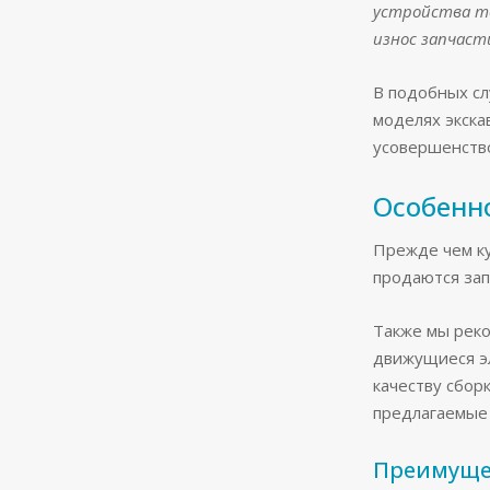
устройства тв
износ запчаст
В подобных сл
моделях экска
усовершенств
Особенн
Прежде чем ку
продаются зап
Также мы реко
движущиеся эл
качеству сбор
предлагаемые
Преимуще