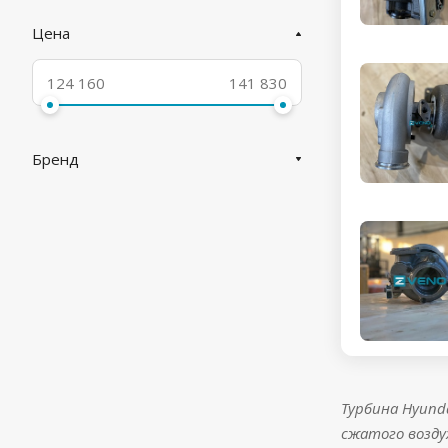
Цена
Бренд
Турбина Hyund
сжатого возду