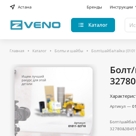
Астана
Бренды
Инструкции
Каталог
Главная
Каталог
Болты и шайбы
Болт/шайба/гайка (010
Болт/
32780
Характерис
Артикул
—
0
Болт/шайба/
32780&3B451