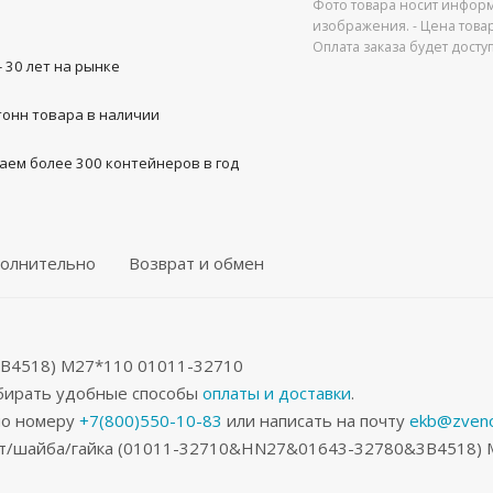
Фото товара носит информ
изображения. - Цена това
Оплата заказа будет дост
- 30 лет на рынке
тонн товара в наличии
аем более 300 контейнеров в год
олнительно
Возврат и обмен
B4518) M27*110 01011-32710
ыбирать удобные способы
оплаты и доставки
.
по номеру
+7(800)550-10-83
или написать на почту
ekb@zveno
олт/шайба/гайка (01011-32710&HN27&01643-32780&3B4518) 