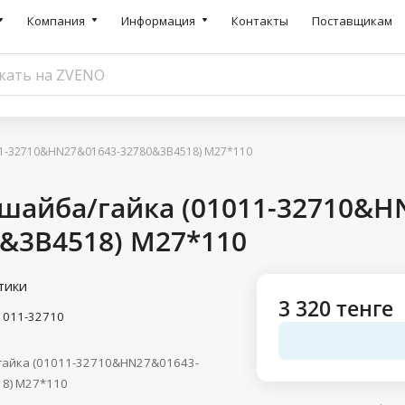
Компания
Информация
Контакты
Поставщикам
11-32710&HN27&01643-32780&3B4518) M27*110
шайба/гайка (01011-32710&H
&3B4518) M27*110
тики
3 320 тенге
1011-32710
гайка (01011-32710&HN27&01643-
8) M27*110