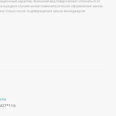
ационный характер. Внешний вид товара может отличаться от
ра в редких случаях может измениться после оформления заказа.
упна только после подтверждения заказа менеджером
.ru
.
M27*110.