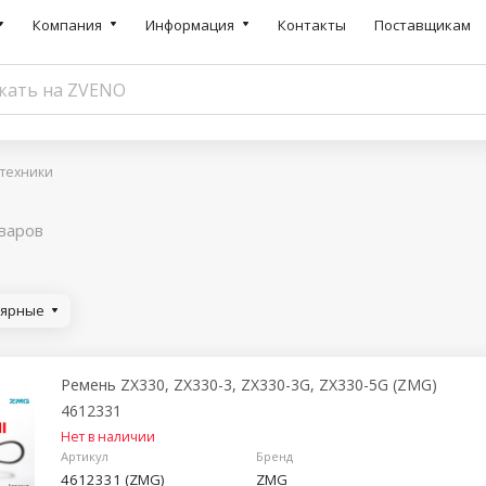
Компания
Информация
Контакты
Поставщикам
цтехники
варов
лярные
Ремень ZX330, ZX330-3, ZX330-3G, ZX330-5G (ZMG)
4612331
Нет в наличии
Артикул
Бренд
4612331 (ZMG)
ZMG