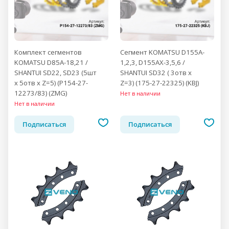
Комплект сегментов
Cегмент KOMATSU D155A-
KOMATSU D85A-18,21 /
1,2,3, D155AX-3,5,6 /
SHANTUI SD22, SD23 (5шт
SHANTUI SD32 ( 3отв x
x 5отв x Z=5) (P154-27-
Z=3) (175-27-22325) (KBJ)
12273/83) (ZMG)
Нет в наличии
Нет в наличии
Подписаться
Подписаться