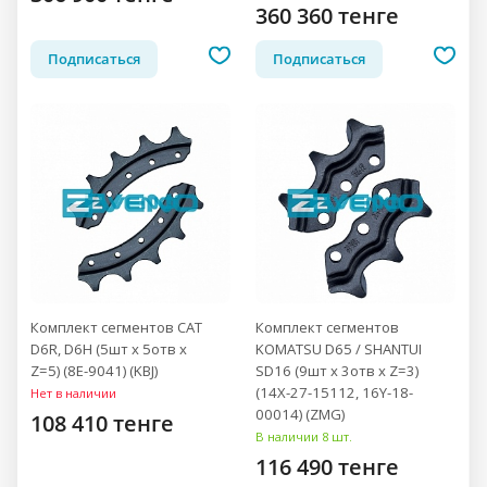
360 360 тенге
Подписаться
Подписаться
Комплект сегментов CAT
Комплект сегментов
D6R, D6H (5шт x 5отв x
KOMATSU D65 / SHANTUI
Z=5) (8E-9041) (KBJ)
SD16 (9шт x 3отв x Z=3)
(14X-27-15112, 16Y-18-
Нет в наличии
00014) (ZMG)
108 410 тенге
В наличии 8 шт.
116 490 тенге