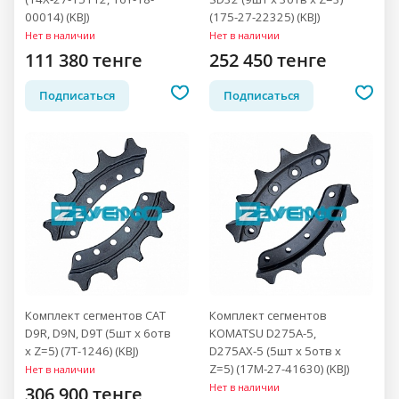
00014) (KBJ)
(175-27-22325) (KBJ)
Нет в наличии
Нет в наличии
111 380 тенге
252 450 тенге
Подписаться
Подписаться
Комплект сегментов CAT
Комплект сегментов
D9R, D9N, D9T (5шт x 6отв
KOMATSU D275A-5,
x Z=5) (7T-1246) (KBJ)
D275AX-5 (5шт x 5отв x
Z=5) (17M-27-41630) (KBJ)
Нет в наличии
Нет в наличии
306 900 тенге