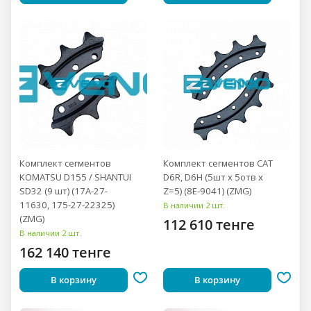
Комплект сегментов
Комплект сегментов CAT
KOMATSU D155 / SHANTUI
D6R, D6H (5шт x 5отв x
SD32 (9 шт) (17A-27-
Z=5) (8E-9041) (ZMG)
11630, 175-27-22325)
В наличии 2 шт.
(ZMG)
112 610 тенге
В наличии 2 шт.
162 140 тенге
В корзину
В корзину