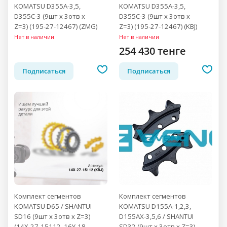
KOMATSU D355A-3,5,
KOMATSU D355A-3,5,
D355C-3 (9шт x 3отв x
D355C-3 (9шт x 3отв x
Z=3) (195-27-12467) (ZMG)
Z=3) (195-27-12467) (KBJ)
Нет в наличии
Нет в наличии
254 430 тенге
Подписаться
Подписаться
Комплект сегментов
Комплект сегментов
KOMATSU D65 / SHANTUI
KOMATSU D155A-1,2,3,
SD16 (9шт x 3отв x Z=3)
D155AX-3,5,6 / SHANTUI
(14X-27-15112, 16Y-18-
SD32 (9шт x 3отв x Z=3)