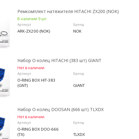
Ремкомплект натяжителя HITACHI ZX200 (NOK)
В наличии 9 шт.
Артикул
Бренд
ARK-ZX200 (NOK)
NOK
Набор О-колец HITACHI (383 шт) GIANT
Нет в наличии
Артикул
Бренд
O-RING BOX HIT-383
(GNT)
GIANT
Набор О-колец DOOSAN (666 шт) TLXDX
Нет в наличии
Артикул
Бренд
O-RING BOX DOO-666
(TX)
TLXDX