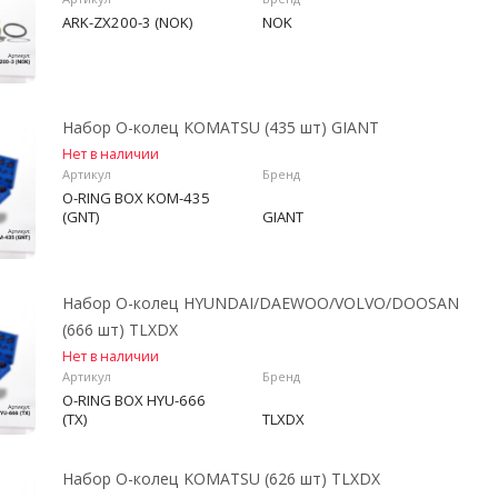
ARK-ZX200-3 (NOK)
NOK
Набор О-колец KOMATSU (435 шт) GIANT
Нет в наличии
Артикул
Бренд
O-RING BOX KOM-435
(GNT)
GIANT
Набор О-колец HYUNDAI/DAEWOO/VOLVO/DOOSAN
(666 шт) TLXDX
Нет в наличии
Артикул
Бренд
O-RING BOX HYU-666
(TX)
TLXDX
Набор О-колец KOMATSU (626 шт) TLXDX