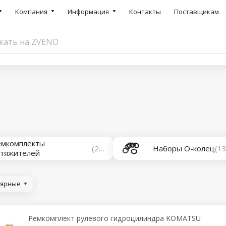
Компания
Информация
Контакты
Поставщикам
емкомплекты
(28)
Наборы О-колец
(13
атяжителей
лярные
Ремкомплект рулевого гидроцилиндра KOMATSU