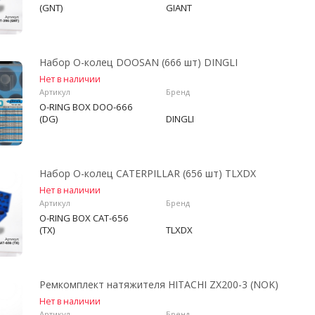
(GNT)
GIANT
Набор О-колец DOOSAN (666 шт) DINGLI
Нет в наличии
Артикул
Бренд
O-RING BOX DOO-666
(DG)
DINGLI
Набор О-колец CATERPILLAR (656 шт) TLXDX
Нет в наличии
Артикул
Бренд
O-RING BOX CAT-656
(TX)
TLXDX
Ремкомплект натяжителя HITACHI ZX200-3 (NOK)
Нет в наличии
Артикул
Бренд