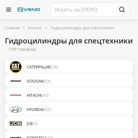
Главная
Каталог
Гидроцилиндры для спецтехники
Гидроцилиндры для спецтехники
199 товаров
CATERPILLAR
(16)
DOOSAN
(33)
HITACHI
(43)
HYUNDAI
(52)
JCB
(7)
KOMATSU
(29)