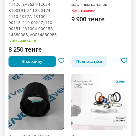
17120, SA9624-12024,
масляных каналов)
K100391, 2110-00174,
Нет в наличии
2110-1377A, 131004-
9 900 тенге
00112, 110-00247, 110-
00151, 131004-00015В,
14880985, VOE14880985
В наличии 54 шт.
8 250 тенге
В корзину
Подписаться