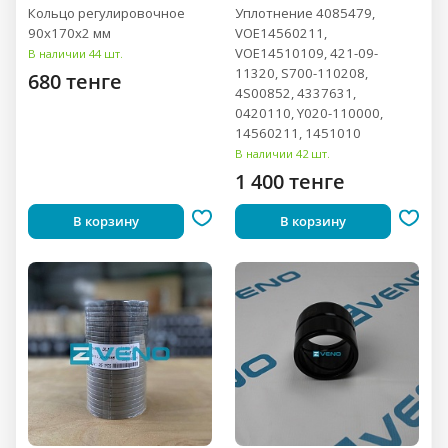
Кольцо регулировочное
Уплотнение 4085479,
90x170x2 мм
VOE14560211,
VOE14510109, 421-09-
В наличии 44 шт.
11320, S700-110208,
680 тенге
4S00852, 4337631,
0420110, Y020-110000,
14560211, 1451010
В наличии 42 шт.
1 400 тенге
В корзину
В корзину