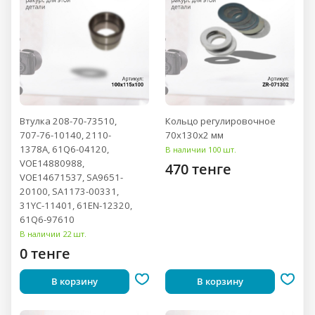
Втулка 208-70-73510,
Кольцо регулировочное
707-76-10140, 2110-
70x130x2 мм
1378A, 61Q6-04120,
В наличии 100 шт.
VOE14880988,
470 тенге
VOE14671537, SA9651-
20100, SA1173-00331,
31YC-11401, 61EN-12320,
61Q6-97610
В наличии 22 шт.
0 тенге
В корзину
В корзину