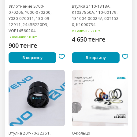
Уплотнение S700-
Втулка 2110-1318A,
070206, Y000-070200,
K1037850A, 110-00179,
Y020-070011, 130-09-
131004-00024A, 00T152-
12911, 2445R220D3,
0, K1000734
VOE14560204
В наличии 27 шт.
В наличии 58 шт.
4 650 тенге
900 тенге
В корзину
В корзину
Втулка 20Y-70-32351,
О-кольцо