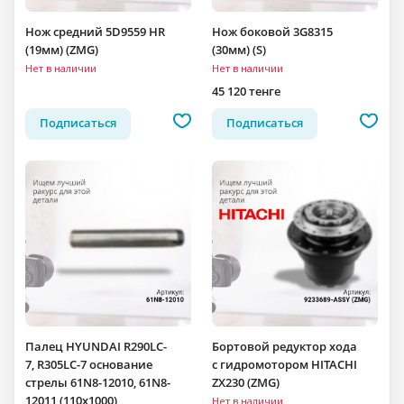
Нож средний 5D9559 HR
Нож боковой 3G8315
(19мм) (ZMG)
(30мм) (S)
Нет в наличии
Нет в наличии
45 120 тенге
Подписаться
Подписаться
Палец HYUNDAI R290LC-
Бортовой редуктор хода
7, R305LC-7 основание
c гидромотором HITACHI
стрелы 61N8-12010, 61N8-
ZX230 (ZMG)
12011 (110x1000)
Нет в наличии