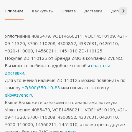
Описание
Как купить
Оплата
Доставка
Дополнит
Уплотнение 4085479, VOE14560211, VOE14510109, 421-
09-11320, S700-110208, 4S00852, 4337631, 0420110,
Y020-110000, 14560211, 1451010 ZD-110125
Покупая ZD-110125 от бренда ZMG в компании ZVENO,
Вы можете выбирать удобные способы
оплаты и
доставки
.
Для уточнения наличия ZD-110125 можно позвонить по
номеру
+7(800)550-10-83
или написать на почту
ekb@zveno.ru
.
Выше Вы можете ознакомится с аналогами артикула
Уплотнение 4085479, VOE14560211, VOE14510109, 421-
09-11320, S700-110208, 4S00852, 4337631, 0420110,
Y020-110000, 14560211, 1451010, а посмотреть другие
товары бренда ZMG можно
здесь
.