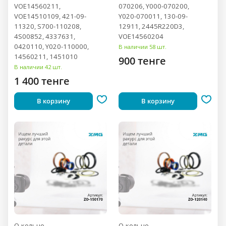
VOE14560211,
070206, Y000-070200,
VOE14510109, 421-09-
Y020-070011, 130-09-
11320, S700-110208,
12911, 2445R220D3,
4S00852, 4337631,
VOE14560204
0420110, Y020-110000,
В наличии 58 шт.
14560211, 1451010
900 тенге
В наличии 42 шт.
1 400 тенге
В корзину
В корзину
О-кольцо
О-кольцо