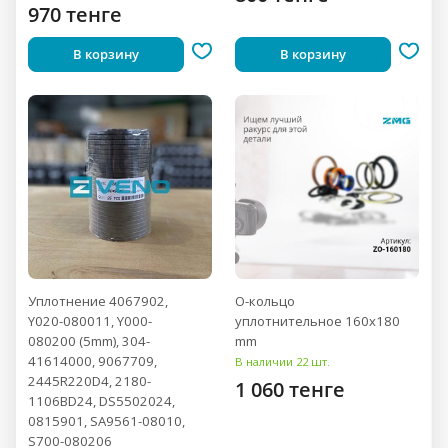
970 тенге
В корзину
В корзину
Уплотнение 4067902,
О-кольцо
Y020-080011, Y000-
уплотнительное 160x180
080200 (5mm), 304-
mm
41614000, 9067709,
В наличии 22 шт.
2445R220D4, 2180-
1 060 тенге
1106BD24, DS5502024,
0815901, SA9561-08010,
S700-080206