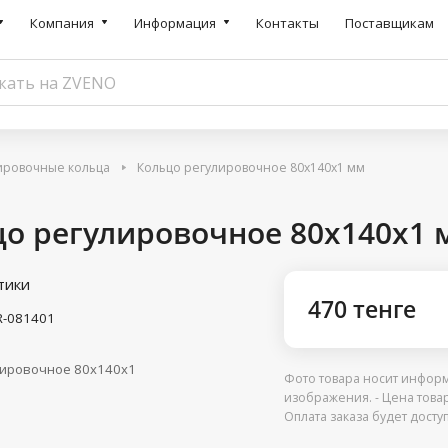
Компания
Информация
Контакты
Поставщикам
ировочные кольца
Кольцо регулировочное 80x140x1 мм
цо регулировочное 80x140x1 
тики
470 тенге
R-081401
лировочное 80x140x1
Фото товара носит информ
изображения. - Цена това
Оплата заказа будет дост