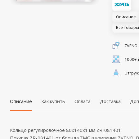
Описание
Все товары
ZVENO 
1000+ 
Отгруж
Описание
Как купить
Оплата
Доставка
Доп
Кольцо регулировочное 80x140x1 мм ZR-081401
Покупая ZR-081401 от бренда ZMG в компании ZVENO,