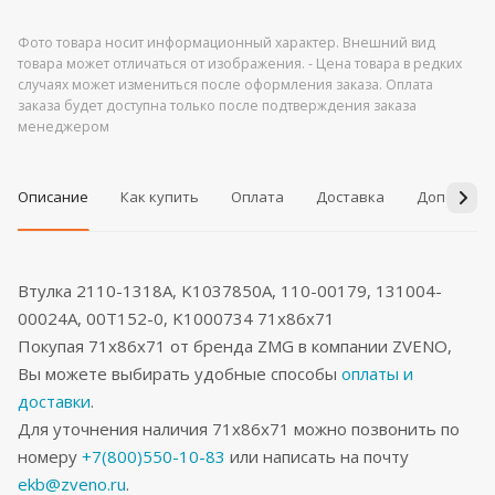
Фото товара носит информационный характер. Внешний вид
товара может отличаться от изображения. - Цена товара в редких
случаях может измениться после оформления заказа. Оплата
заказа будет доступна только после подтверждения заказа
менеджером
Описание
Как купить
Оплата
Доставка
Дополнит
Втулка 2110-1318A, K1037850A, 110-00179, 131004-
00024A, 00T152-0, K1000734 71x86x71
Покупая 71x86x71 от бренда ZMG в компании ZVENO,
Вы можете выбирать удобные способы
оплаты и
доставки
.
Для уточнения наличия 71x86x71 можно позвонить по
номеру
+7(800)550-10-83
или написать на почту
ekb@zveno.ru
.