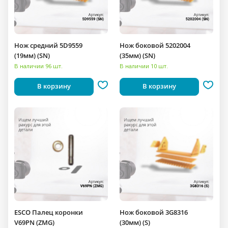
Нож средний 5D9559
Нож боковой 5202004
(19мм) (SN)
(35мм) (SN)
В наличии 96 шт.
В наличии 10 шт.
В корзину
В корзину
ESCO Палец коронки
Нож боковой 3G8316
V69PN (ZMG)
(30мм) (S)