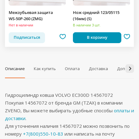
Межзубьевая защита
Нож средний 123/05115
WS-50P-260 (ZMG)
(16мм) (S)
Нет в наличии
В наличии 3 шт.
Подписаться
В корзину
Описание
Как купить
Оплата
Доставка
Дополнит
Гидроцилиндр ковша VOLVO EC300D 14567072
Покупая 14567072 от бренда GM (TZAX) в компании
ZVENO, Вы можете выбирать удобные способы
оплаты и
доставки
.
Для уточнения наличия 14567072 можно позвонить по
номеру
+7(800)550-10-83
или написать на почту