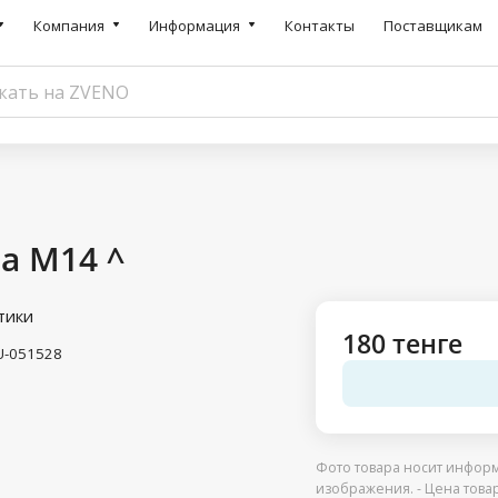
Компания
Информация
Контакты
Поставщикам
а M14 ^
тики
180 тенге
U-051528
Фото товара носит информ
изображения. - Цена това