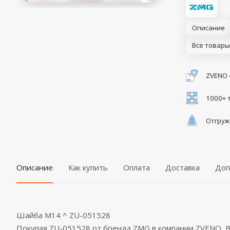
Описание
Все товары
ZVENO 
1000+ 
Отгруж
Описание
Как купить
Оплата
Доставка
Доп
Шайба M14 ^ ZU-051528
Покупая ZU-051528 от бренда ZMG в компании ZVENO,