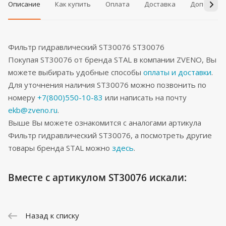
Описание
Как купить
Оплата
Доставка
Дополнит
Фильтр гидравлический ST30076 ST30076
Покупая ST30076 от бренда STAL в компании ZVENO, Вы
можете выбирать удобные способы
оплаты и доставки
.
Для уточнения наличия ST30076 можно позвонить по
номеру
+7(800)550-10-83
или написать на почту
ekb@zveno.ru
.
Выше Вы можете ознакомится с аналогами артикула
Фильтр гидравлический ST30076, а посмотреть другие
товары бренда STAL можно
здесь
.
Вместе с артикулом ST30076 искали:
Назад к списку