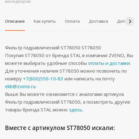
менеджером
Описание
Как купить
Оплата
Доставка
Дополнит
Фильтр гидравлический ST78050 ST78050
Покупая ST78050 от бренда STAL в компании ZVENO, Вы
можете выбирать удобные способы
оплаты и доставки
.
Для уточнения наличия ST78050 можно позвонить по
номеру
+7(800)550-10-83
или написать на почту
ekb@zveno.ru
.
Выше Вы можете ознакомится с аналогами артикула
Фильтр гидравлический ST78050, а посмотреть другие
товары бренда STAL можно
здесь
.
Вместе с артикулом ST78050 искали: