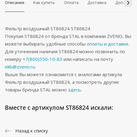
Описание
Как купить
Оплата
Доставка
Дополнит
Фильтр воздушный ST86824 ST86824
Покупая ST86824 от бренда STAL в компании ZVENO, Вы
можете выбирать удобные способы
оплаты и доставки
.
Для уточнения наличия ST86824 можно позвонить по
номеру
+7(800)550-10-83
или написать на почту
ekb@zveno.ru
.
Выше Вы можете ознакомится с аналогами артикула
Фильтр воздушный ST86824, а посмотреть другие
товары бренда STAL можно
здесь
.
Вместе с артикулом ST86824 искали:
Назад к списку