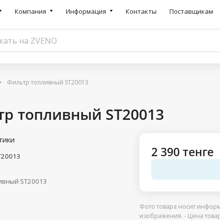
Компания
Информация
Контакты
Поставщикам
Фильтр топливный ST20013
тр топливный ST20013
тики
2 390 тенге
T20013
ивный ST20013
Фото товара носит информ
изображения. - Цена това