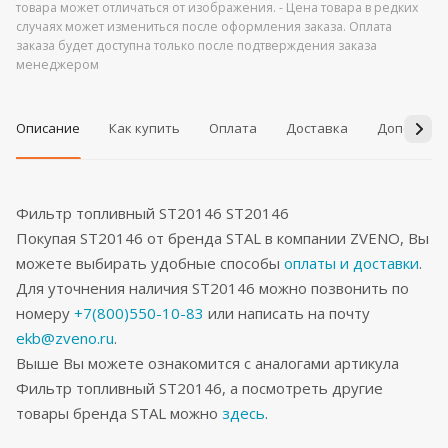
товара может отличаться от изображения. - Цена товара в редких
случаях может измениться после оформления заказа. Оплата
заказа будет доступна только после подтверждения заказа
менеджером
Описание
Как купить
Оплата
Доставка
Дополнит
Фильтр топливный ST20146 ST20146
Покупая ST20146 от бренда STAL в компании ZVENO, Вы
можете выбирать удобные способы
оплаты и доставки
.
Для уточнения наличия ST20146 можно позвонить по
номеру
+7(800)550-10-83
или написать на почту
ekb@zveno.ru
.
Выше Вы можете ознакомится с аналогами артикула
Фильтр топливный ST20146, а посмотреть другие
товары бренда STAL можно
здесь
.