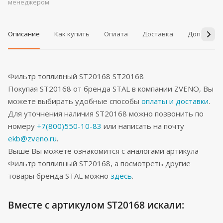
менеджером
Описание
Как купить
Оплата
Доставка
Дополнит
Фильтр топливный ST20168 ST20168
Покупая ST20168 от бренда STAL в компании ZVENO, Вы
можете выбирать удобные способы
оплаты и доставки
.
Для уточнения наличия ST20168 можно позвонить по
номеру
+7(800)550-10-83
или написать на почту
ekb@zveno.ru
.
Выше Вы можете ознакомится с аналогами артикула
Фильтр топливный ST20168, а посмотреть другие
товары бренда STAL можно
здесь
.
Вместе с артикулом ST20168 искали: