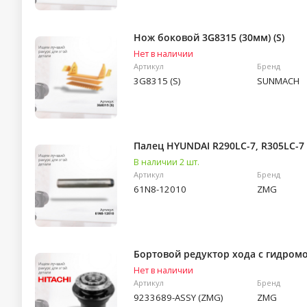
Нож боковой 3G8315 (30мм) (S)
Нет в наличии
Артикул
Бренд
3G8315 (S)
SUNMACH
Палец HYUNDAI R290LC-7, R305LC-7 
В наличии 2 шт.
Артикул
Бренд
61N8-12010
ZMG
Бортовой редуктор хода c гидромо
Нет в наличии
Артикул
Бренд
9233689-ASSY (ZMG)
ZMG