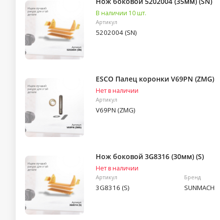
Нож боковой 5202004 (35мм) (SN)
В наличии 10 шт.
Артикул
5202004 (SN)
ESCO Палец коронки V69PN (ZMG)
Нет в наличии
Артикул
V69PN (ZMG)
Нож боковой 3G8316 (30мм) (S)
Нет в наличии
Артикул
Бренд
3G8316 (S)
SUNMACH