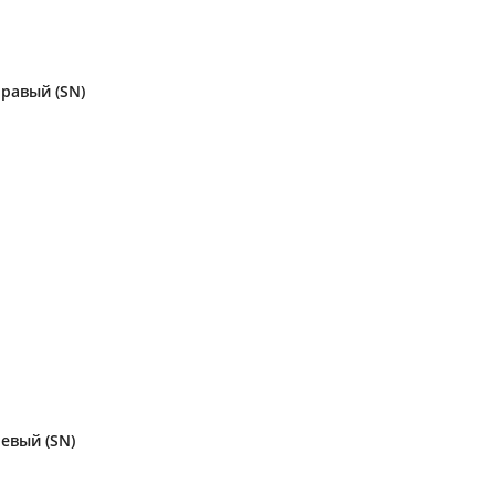
правый (SN)
евый (SN)