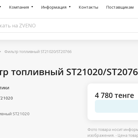
Компания
Информация
Контакты
Поставщикам
Фильтр топливный ST21020/ST20766
тр топливный ST21020/ST2076
тики
4 780 тенге
T21020
ивный ST21020
Фото товара носит информ
изображения. - Цена това