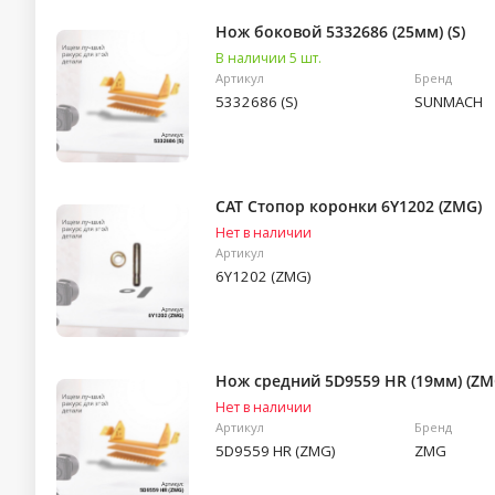
Нож боковой 5332686 (25мм) (S)
В наличии 5 шт.
Артикул
Бренд
5332686 (S)
SUNMACH
CAT Стопор коронки 6Y1202 (ZMG)
Нет в наличии
Артикул
6Y1202 (ZMG)
Нож средний 5D9559 HR (19мм) (ZM
Нет в наличии
Артикул
Бренд
5D9559 HR (ZMG)
ZMG