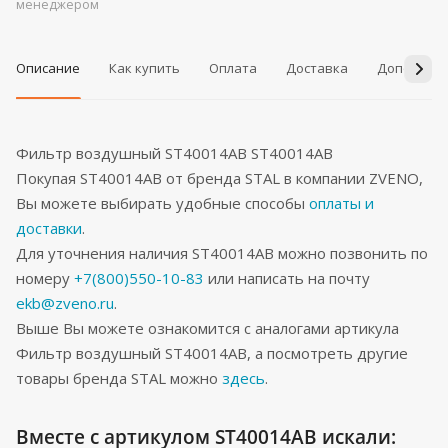
менеджером
Описание
Как купить
Оплата
Доставка
Дополнит
Фильтр воздушный ST40014AB ST40014AB
Покупая ST40014AB от бренда STAL в компании ZVENO,
Вы можете выбирать удобные способы
оплаты и
доставки
.
Для уточнения наличия ST40014AB можно позвонить по
номеру
+7(800)550-10-83
или написать на почту
ekb@zveno.ru
.
Выше Вы можете ознакомится с аналогами артикула
Фильтр воздушный ST40014AB, а посмотреть другие
товары бренда STAL можно
здесь
.
Вместе с артикулом ST40014AB искали: