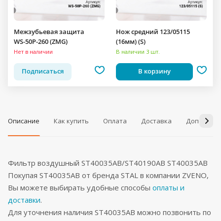
Межзубьевая защита
Нож средний 123/05115
WS-50P-260 (ZMG)
(16мм) (S)
Нет в наличии
В наличии 3 шт.
Подписаться
В корзину
Описание
Как купить
Оплата
Доставка
Дополнит
Фильтр воздушный ST40035AB/ST40190AB ST40035AB
Покупая ST40035AB от бренда STAL в компании ZVENO,
Вы можете выбирать удобные способы
оплаты и
доставки
.
Для уточнения наличия ST40035AB можно позвонить по