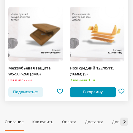
Межзубьевая защита
Нож средний 123/05115
WS-50P-260 (ZMG)
(16мм) (S)
Нет в наличии
В наличии 3 шт.
Подписаться
В корзину
Описание
Как купить
Оплата
Доставка
Дополнит