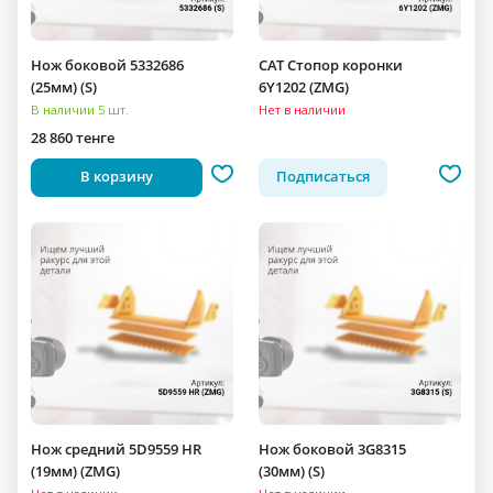
Нож боковой 5332686
CAT Стопор коронки
(25мм) (S)
6Y1202 (ZMG)
В наличии 5 шт.
Нет в наличии
28 860 тенге
В корзину
Подписаться
Нож средний 5D9559 HR
Нож боковой 3G8315
(19мм) (ZMG)
(30мм) (S)