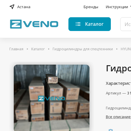
Астана
Бренды
Инструкции
Каталог
Главная
Каталог
Гидроцилиндры для спецтехники
HYUN
Гидро
Характерис
Артикул
—
3
Гидроцилинд
Все описание