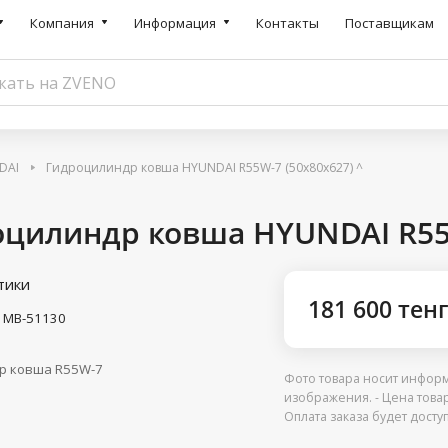
Компания
Информация
Контакты
Поставщикам
DAI
Гидроцилиндр ковша HYUNDAI R55W-7 (50x80x627) ^
цилиндр ковша HYUNDAI R55W
тики
181 600 тен
1MB-51130
р ковша R55W-7
Фото товара носит информ
изображения. - Цена това
Оплата заказа будет дост