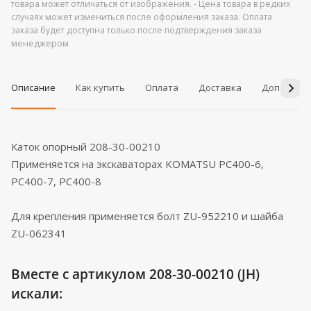
товара может отличаться от изображения. - Цена товара в редких
случаях может измениться после оформления заказа. Оплата
заказа будет доступна только после подтверждения заказа
менеджером
Описание
Как купить
Оплата
Доставка
Дополнит
Каток опорный 208-30-00210
Применяется на экскаваторах KOMATSU PC400-6,
PC400-7, PC400-8
Для крепления применяется болт ZU-952210 и шайба
ZU-062341
Вместе с артикулом 208-30-00210 (JH)
искали: