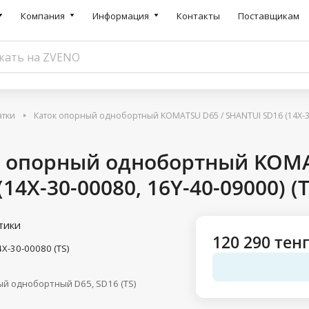
Компания
Информация
Контакты
Поставщикам
атки
Каток опорный однобортный KOMATSU D65 / SHANTUI SD16 (14X-30-
к опорный однобортный KOMA
(14X-30-00080, 16Y-40-09000) (T
тики
120 290 тен
4X-30-00080 (TS)
й однобортный D65, SD16 (TS)