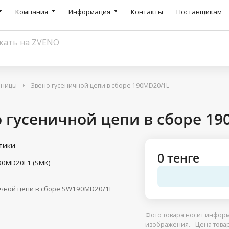
Компания
Информация
Контакты
Поставщикам
еницы
Звено гусеничной цепи в сборе 190MD20/1L
 гусеничной цепи в сборе 1
тики
0 тенге
90MD20L1 (SMK)
ичной цепи в сборе SW190MD20/1L
Фото товара носит информ
изображения. - Цена това