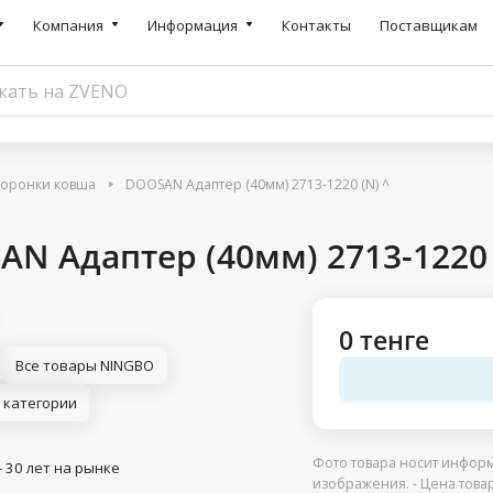
Компания
Информация
Контакты
Поставщикам
коронки ковша
DOOSAN Адаптер (40мм) 2713-1220 (N) ^
N Адаптер (40мм) 2713-1220 
0 тенге
Все товары NINGBO
 категории
Фото товара носит информ
- 30 лет на рынке
изображения. - Цена това