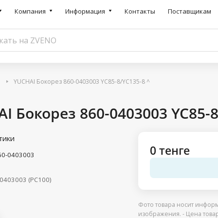
Компания
Информация
Контакты
Поставщикам
ы
YUCHAI Бокорез 860-0403003 YC85-8/YC135-8 ^
I Бокорез 860-0403003 YC85-8
тики
0 тенге
60-0403003
0403003 (PC100)
Фото товара носит информ
изображения. - Цена това