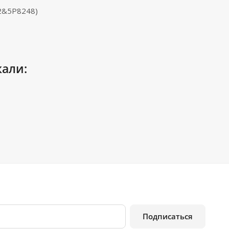
2&5P8248)
кали:
Подписаться