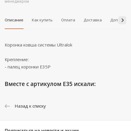
менеджером
Описание
Как купить
Оплата
Доставка
Дополнит
Коронка ковша системы Ultralok
Крепление:
- палец коронки E35P
Вместе с артикулом E35 искали:
Назад к списку
Подписаться
на новости и акции