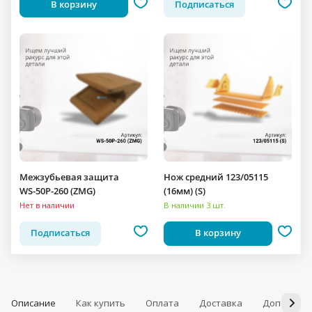
В корзину
Подписаться
Межзубьевая защита
Нож средний 123/05115
WS-50P-260 (ZMG)
(16мм) (S)
Нет в наличии
В наличии 3 шт.
Подписаться
В корзину
Описание
Как купить
Оплата
Доставка
Дополнит