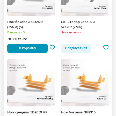
Нож боковой 5332686
CAT Стопор коронки
(25мм) (S)
6Y1202 (ZMG)
В наличии 5 шт.
Нет в наличии
28 860 тенге
В корзину
Подписаться
Нож средний 5D9559 HR
Нож боковой 3G8315