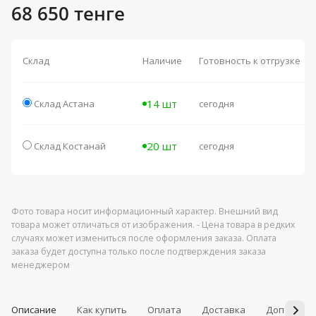
68 650 тенге
Склад
Наличие
Готовность к отгрузке
14 шт
Склад Астана
сегодня
20 шт
Склад Костанай
сегодня
Фото товара носит информационный характер. Внешний вид
товара может отличаться от изображения. - Цена товара в редких
случаях может измениться после оформления заказа. Оплата
заказа будет доступна только после подтверждения заказа
менеджером
Описание
Как купить
Оплата
Доставка
Дополнит