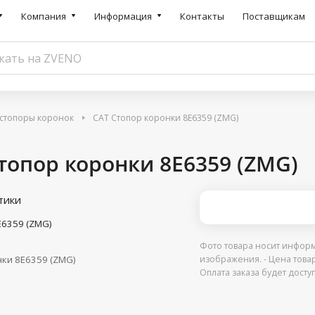
Компания
Информация
Контакты
Поставщикам
 стопоры коронок
CAT Стопор коронки 8E6359 (ZMG)
топор коронки 8E6359 (ZMG)
тики
E6359 (ZMG)
Фото товара носит информ
ки 8E6359 (ZMG)
изображения. - Цена това
Оплата заказа будет дост