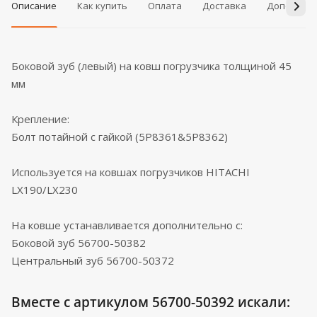
Описание
Как купить
Оплата
Доставка
Дополнит
Боковой зуб (левый) на ковш погрузчика толщиной 45
мм
Крепление:
Болт потайной с гайкой (5P8361&5P8362)
Используется на ковшах погрузчиков HITACHI
LX190/LX230
На ковше устанавливается дополнительно с:
Боковой зуб 56700-50382
Центральный зуб 56700-50372
Вместе с артикулом 56700-50392 искали: