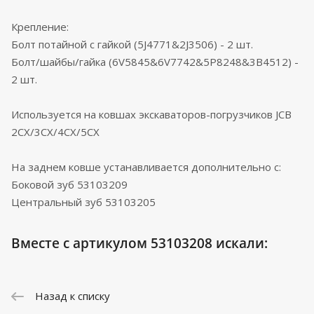
Крепление:
Болт потайной с гайкой (5J4771&2J3506) - 2 шт.
Болт/шайбы/гайка (6V5845&6V7742&5P8248&3B4512) -
2 шт.
Используется на ковшах экскаваторов-погрузчиков JCB
2CX/3CX/4CX/5CX
На заднем ковше устанавливается дополнительно с:
Боковой зуб 53103209
Центральный зуб 53103205
Вместе с артикулом 53103208 искали:
Назад к списку