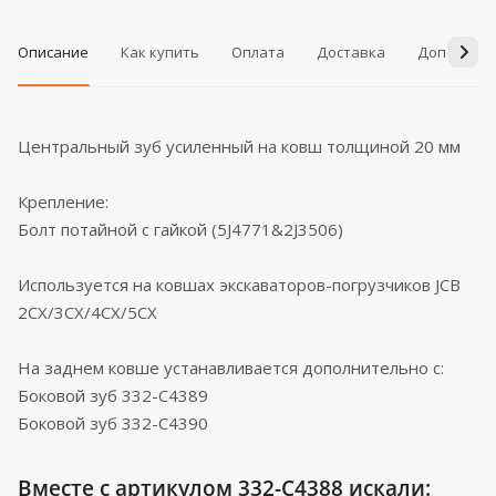
Описание
Как купить
Оплата
Доставка
Дополнит
Центральный зуб усиленный на ковш толщиной 20 мм
Крепление:
Болт потайной с гайкой (5J4771&2J3506)
Используется на ковшах экскаваторов-погрузчиков JCB
2CX/3CX/4CX/5CX
На заднем ковше устанавливается дополнительно с:
Боковой зуб 332-C4389
Боковой зуб 332-C4390
Вместе с артикулом 332-C4388 искали: