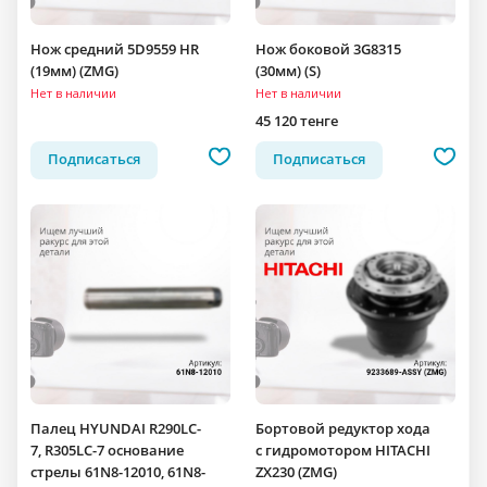
Нож средний 5D9559 HR
Нож боковой 3G8315
(19мм) (ZMG)
(30мм) (S)
Нет в наличии
Нет в наличии
45 120 тенге
Подписаться
Подписаться
Палец HYUNDAI R290LC-
Бортовой редуктор хода
7, R305LC-7 основание
c гидромотором HITACHI
стрелы 61N8-12010, 61N8-
ZX230 (ZMG)