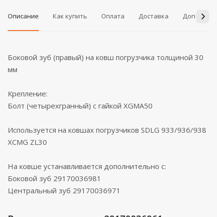
Описание
Как купить
Оплата
Доставка
Дополнит
Боковой зуб (правый) на ковш погрузчика толщиной 30
мм
Крепление:
Болт (четырехгранный) с гайкой XGMA50
Используется на ковшах погрузчиков SDLG 933/936/938
XCMG ZL30
На ковше устанавливается дополнительно с:
Боковой зуб 29170036981
Центральный зуб 29170036971