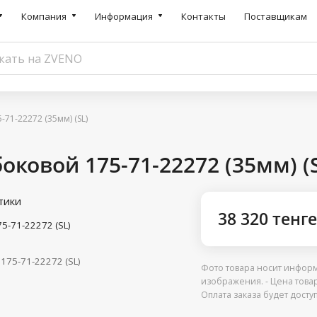
Компания
Информация
Контакты
Поставщикам
71-22272 (35мм) (SL)
оковой 175-71-22272 (35мм) (
тики
38 320 тенге
75-71-22272 (SL)
175-71-22272 (SL)
Фото товара носит информ
изображения. - Цена това
Оплата заказа будет дост