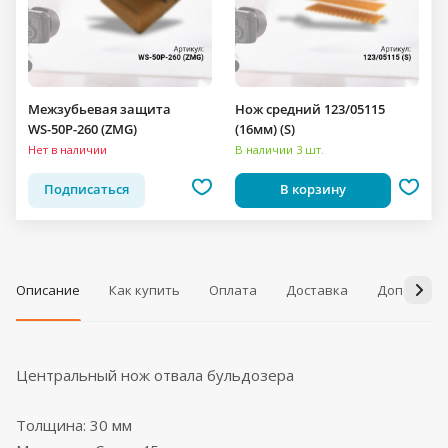
Межзубьевая защита
Нож средний 123/05115
WS-50P-260 (ZMG)
(16мм) (S)
Нет в наличии
В наличии 3 шт.
Подписаться
В корзину
Описание
Как купить
Оплата
Доставка
Дополнит
Центральный нож отвала бульдозера
Толщина: 30 мм