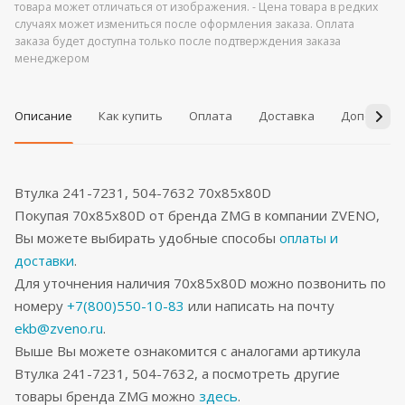
товара может отличаться от изображения. - Цена товара в редких
случаях может измениться после оформления заказа. Оплата
заказа будет доступна только после подтверждения заказа
менеджером
Описание
Как купить
Оплата
Доставка
Дополнит
Втулка 241-7231, 504-7632 70x85x80D
Покупая 70x85x80D от бренда ZMG в компании ZVENO,
Вы можете выбирать удобные способы
оплаты и
доставки
.
Для уточнения наличия 70x85x80D можно позвонить по
номеру
+7(800)550-10-83
или написать на почту
ekb@zveno.ru
.
Выше Вы можете ознакомится с аналогами артикула
Втулка 241-7231, 504-7632, а посмотреть другие
товары бренда ZMG можно
здесь
.