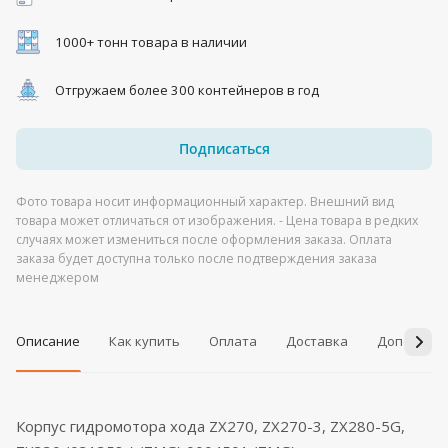
1000+ тонн товара в наличии
Отгружаем более 300 контейнеров в год
Подписаться
Фото товара носит информационный характер. Внешний вид
товара может отличаться от изображения. - Цена товара в редких
случаях может измениться после оформления заказа. Оплата
заказа будет доступна только после подтверждения заказа
менеджером
Описание
Как купить
Оплата
Доставка
Дополнит
Корпус гидромотора хода ZX270, ZX270-3, ZX280-5G,