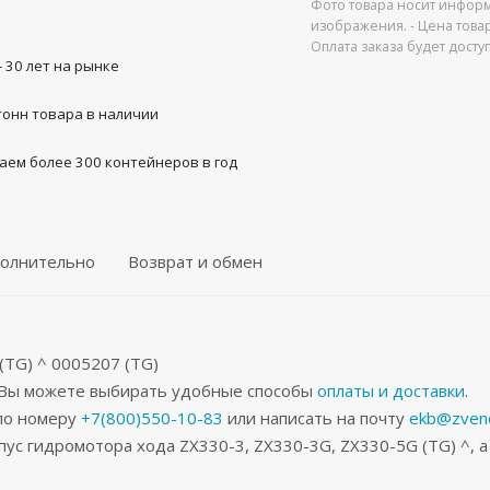
Фото товара носит информ
изображения. - Цена това
Оплата заказа будет дост
- 30 лет на рынке
тонн товара в наличии
аем более 300 контейнеров в год
олнительно
Возврат и обмен
(TG) ^ 0005207 (TG)
, Вы можете выбирать удобные способы
оплаты и доставки
.
 по номеру
+7(800)550-10-83
или написать на почту
ekb@zveno
ус гидромотора хода ZX330-3, ZX330-3G, ZX330-5G (TG) ^, 