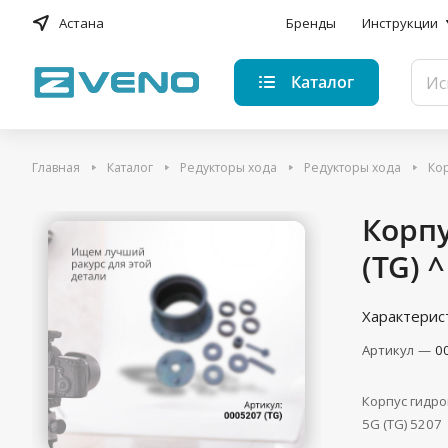
Астана
Бренды
Инструкции
Каталог
Главная
Каталог
Редукторы хода
Редукторы хода
Кор
Корпу
(TG) ^
Характерис
Артикул
—
0
Корпус гидро
5G (TG) 5207