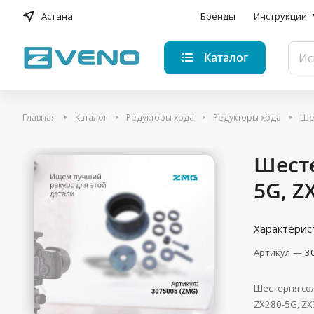
Астана
Бренды
Инструкции
Каталог
Главная
Каталог
Редукторы хода
Редукторы хода
Шес
Шесте
5G, Z
Характерис
Артикул
—
3
Шестерня сол
ZX280-5G, ZX