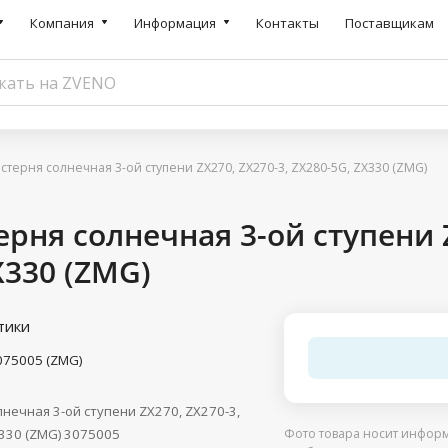
Компания
Информация
Контакты
Поставщикам
терня солнечная 3-ой ступени ZX270, ZX270-3, ZX280-5G, ZX330 (ZMG)
рня солнечная 3-ой ступени Z
X330 (ZMG)
тики
075005 (ZMG)
нечная 3-ой ступени ZX270, ZX270-3,
330 (ZMG) 3075005
Фото товара носит информ