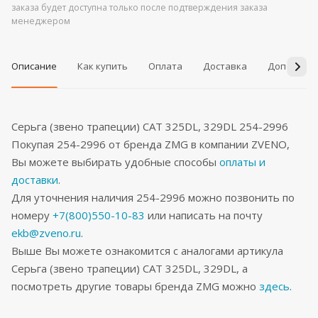
заказа будет доступна только после подтверждения заказа
менеджером
Описание
Как купить
Оплата
Доставка
Дополнит
Серьга (звено трапеции) CAT 325DL, 329DL 254-2996
Покупая 254-2996 от бренда ZMG в компании ZVENO,
Вы можете выбирать удобные способы
оплаты и
доставки
.
Для уточнения наличия 254-2996 можно позвонить по
номеру
+7(800)550-10-83
или написать на почту
ekb@zveno.ru
.
Выше Вы можете ознакомится с аналогами артикула
Серьга (звено трапеции) CAT 325DL, 329DL, а
посмотреть другие товары бренда ZMG можно
здесь
.