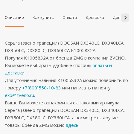
Описание
Как купить
Оплата
Доставка
Дополнит
Серьга (звено трапеции) DOOSAN DX340LC, DX340LCA,
DX350LC, DX380LC, DX360LCA K1005832A
Покупая K1005832A от бренда ZMG в компании ZVENO,
Вы можете выбирать удобные способы
оплаты и
доставки
.
Для уточнения наличия K1005832A можно позвонить по
номеру
+7(800)550-10-83
или написать на почту
ekb@zveno.ru
.
Выше Вы можете ознакомится с аналогами артикула
Серьга (звено трапеции) DOOSAN DX340LC, DX340LCA,
DX350LC, DX380LC, DX360LCA, а посмотреть другие
товары бренда ZMG можно
здесь
.