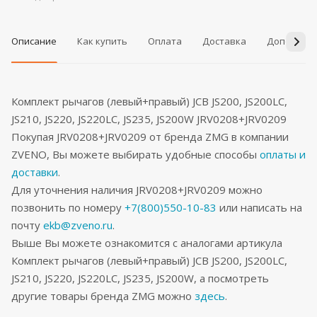
Описание
Как купить
Оплата
Доставка
Дополнит
Комплект рычагов (левый+правый) JCB JS200, JS200LC,
JS210, JS220, JS220LC, JS235, JS200W JRV0208+JRV0209
Покупая JRV0208+JRV0209 от бренда ZMG в компании
ZVENO, Вы можете выбирать удобные способы
оплаты и
доставки
.
Для уточнения наличия JRV0208+JRV0209 можно
позвонить по номеру
+7(800)550-10-83
или написать на
почту
ekb@zveno.ru
.
Выше Вы можете ознакомится с аналогами артикула
Комплект рычагов (левый+правый) JCB JS200, JS200LC,
JS210, JS220, JS220LC, JS235, JS200W, а посмотреть
другие товары бренда ZMG можно
здесь
.