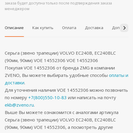
заказа будет доступна только после подтверждения заказа
менеджером
Описание
Как купить
Оплата
Доставка
Дополнит
Серьга (звено трапеции) VOLVO EC240B, EC240BLC
(90мм, 90мм) VOE 14552306 VOE 14552306
Покупая VOE 14552306 от бренда ZMG в компании
ZVENO, Вы можете выбирать удобные способы
оплаты и
доставки
.
Для уточнения наличия VOE 14552306 можно позвонить
по номеру
+7(800)550-10-83
или написать на почту
ekb@zveno.ru
.
Выше Вы можете ознакомится с аналогами артикула
Серьга (звено трапеции) VOLVO EC240B, EC240BLC
(90мм, 90мм) VOE 14552306, а посмотреть другие