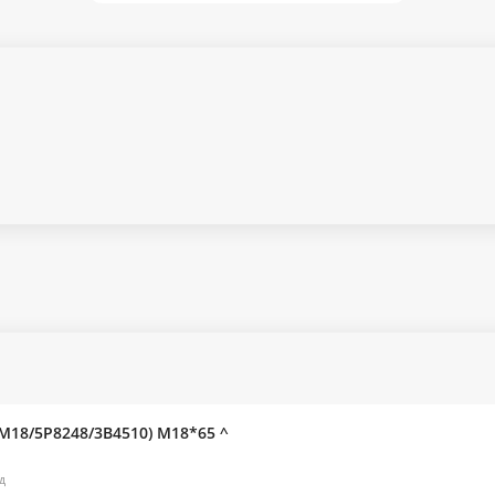
M18/5P8248/3B4510) M18*65 ^
д