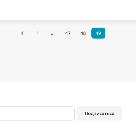
1
...
47
48
49
Подписаться