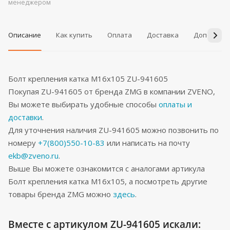
менеджером
Описание
Как купить
Оплата
Доставка
Дополнит
Болт крепления катка M16x105 ZU-941605
Покупая ZU-941605 от бренда ZMG в компании ZVENO,
Вы можете выбирать удобные способы
оплаты и
доставки
.
Для уточнения наличия ZU-941605 можно позвонить по
номеру
+7(800)550-10-83
или написать на почту
ekb@zveno.ru
.
Выше Вы можете ознакомится с аналогами артикула
Болт крепления катка M16x105, а посмотреть другие
товары бренда ZMG можно
здесь
.
Вместе с артикулом ZU-941605 искали: