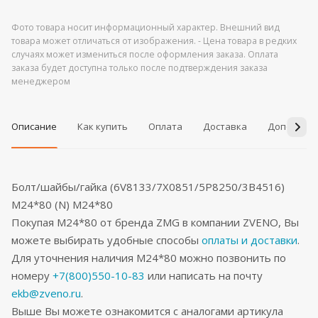
Фото товара носит информационный характер. Внешний вид
товара может отличаться от изображения. - Цена товара в редких
случаях может измениться после оформления заказа. Оплата
заказа будет доступна только после подтверждения заказа
менеджером
Описание
Как купить
Оплата
Доставка
Дополнит
Болт/шайбы/гайка (6V8133/7X0851/5P8250/3B4516)
M24*80 (N) М24*80
Покупая М24*80 от бренда ZMG в компании ZVENO, Вы
можете выбирать удобные способы
оплаты и доставки
.
Для уточнения наличия М24*80 можно позвонить по
номеру
+7(800)550-10-83
или написать на почту
ekb@zveno.ru
.
Выше Вы можете ознакомится с аналогами артикула