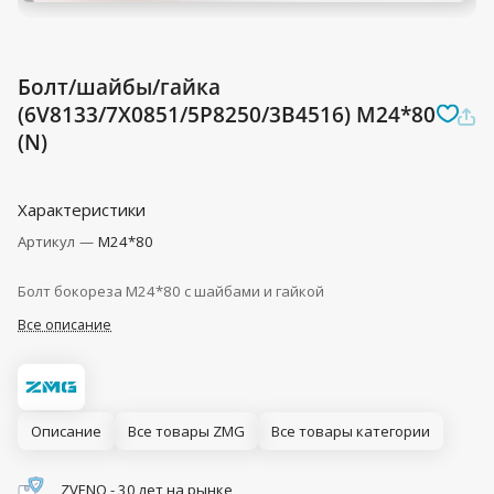
Болт/шайбы/гайка
(6V8133/7X0851/5P8250/3B4516) M24*80
(N)
Характеристики
Артикул
—
М24*80
Болт бокореза М24*80 с шайбами и гайкой
Все описание
Описание
Все товары ZMG
Все товары категории
ZVENO - 30 лет на рынке